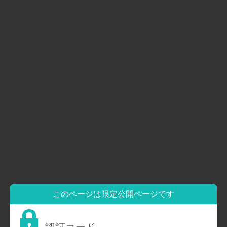
HOME
園のご案内
保育方針
一日のスケジュール
クラス紹介
持ち物
年間行事
お知らせ
園便り
公開情報
重要事項説明書
COLOR 園生活
求人
このページは限定公開ページです