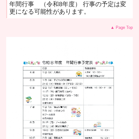
年間行事 （令和8
年度） 行事の予定は変
更になる可能性があります。
重要事項説明書
COLOR 園生活
▲ Page Top
求人