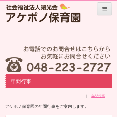
HOME
園のご案内
保育方針
一日のスケジュール
クラス紹介
持ち物
年間行事
年間行事
お知らせ
｜
年間行事
｜
園便り
アケボノ保育園の年間行事をご案内します。
公開情報